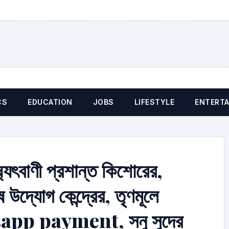
CS
EDUCATION
JOBS
LIFESTYLE
ENTERT
ষ‍্যৎবাণী প্রশান্ত কিশোরের,
 উদ্যোগ কেন্দ্রের, তৃণমূলে
hatsapp payment, সনু সুদের